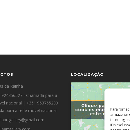
ACTOS
LOCALIZAÇÃO
as da Rainha
 924356527 - Chamada para a
vel nacional | +351 963765209
Clique para aceitar
Para fornec
cookies marketing e a
a para a rede móvel nacional
este conteúdo
armazenar e
diaartgallery@gmail.com
tecnologia
IDs exclusi
diaartgallery.com