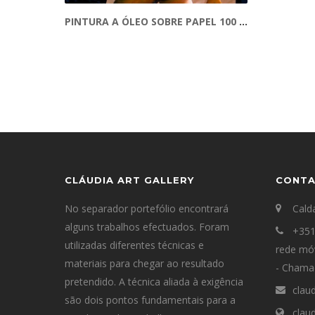
PINTURA A ÓLEO SOBRE PAPEL 100 CM X 70 CM
CLÁUDIA ART GALLERY
CONT
No separador portefólio encontrará
Cald
alguns trabalhos efectuados. Foram
+351
utilizadas diferentes técnicas e
rede mó
materiais para chegar ao resultado
- Chamad
pretendido. A técnica aliada à exigência
clau
são dois pontos fundamentais para a
clau