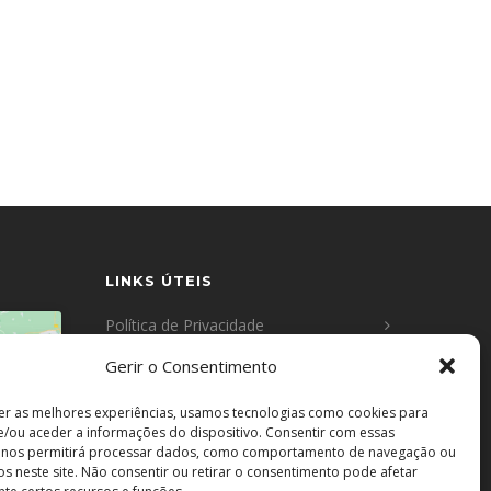
LINKS ÚTEIS
Política de Privacidade
Gerir o Consentimento
Política de Cookies
 os
er as melhores experiências, usamos tecnologias como cookies para
tivar
Resolução de Conflitos
/ou aceder a informações do dispositivo. Consentir com essas
s nos permitirá processar dados, como comportamento de navegação ou
vos neste site. Não consentir ou retirar o consentimento pode afetar
Livro de Reclamações