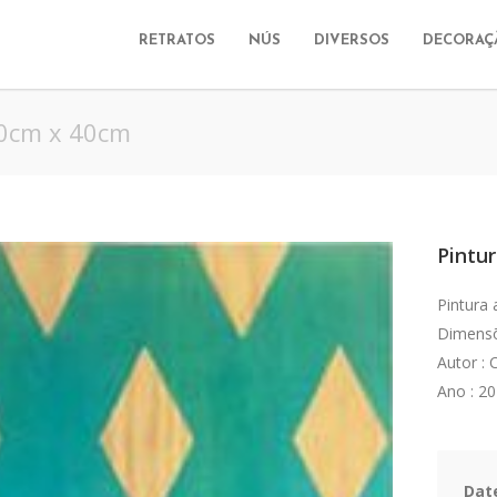
RETRATOS
NÚS
DIVERSOS
DECORAÇ
40cm x 40cm
Pintur
Pintura 
Dimensõ
Autor : 
Ano : 2
Dat