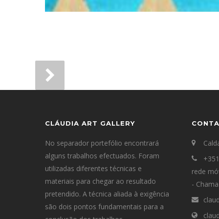
CLÁUDIA ART GALLERY
CONT
No separador portefólio encontrará
Cald
alguns trabalhos efectuados. Foram
+351
utilizadas diferentes técnicas e
rede mó
materiais para chegar ao resultado
- Chamad
pretendido. A técnica aliada à exigência
clau
são dois pontos fundamentais para a
clau