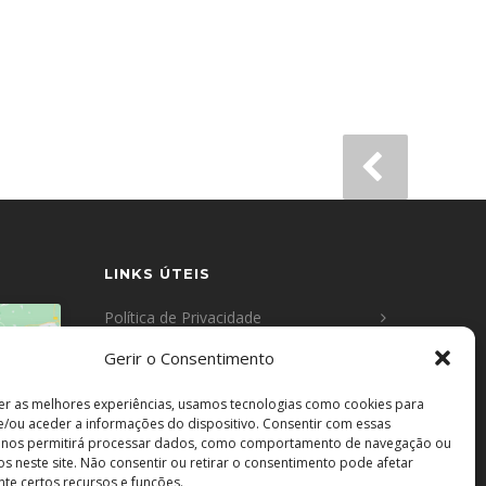
LINKS ÚTEIS
Política de Privacidade
Gerir o Consentimento
Política de Cookies
 os
er as melhores experiências, usamos tecnologias como cookies para
tivar
Resolução de Conflitos
/ou aceder a informações do dispositivo. Consentir com essas
s nos permitirá processar dados, como comportamento de navegação ou
vos neste site. Não consentir ou retirar o consentimento pode afetar
Livro de Reclamações
te certos recursos e funções.