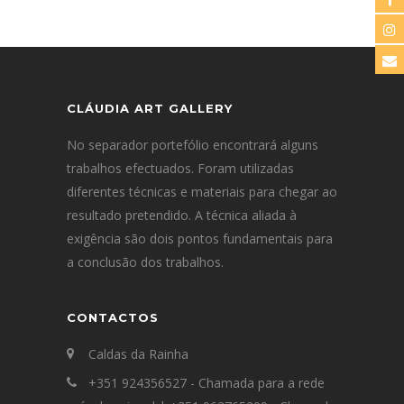
CLÁUDIA ART GALLERY
No separador portefólio encontrará alguns
trabalhos efectuados. Foram utilizadas
diferentes técnicas e materiais para chegar ao
resultado pretendido. A técnica aliada à
exigência são dois pontos fundamentais para
a conclusão dos trabalhos.
CONTACTOS
Caldas da Rainha
+351 924356527 - Chamada para a rede