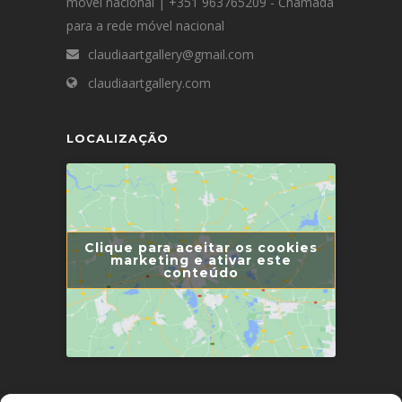
móvel nacional | +351 963765209 - Chamada
para a rede móvel nacional
claudiaartgallery@gmail.com
claudiaartgallery.com
LOCALIZAÇÃO
Clique para aceitar os cookies
marketing e ativar este
conteúdo
LINKS ÚTEIS