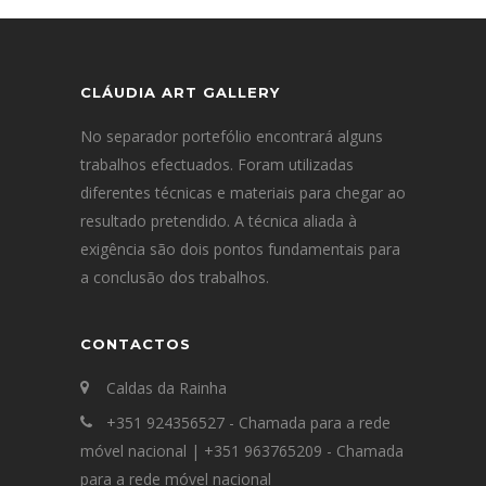
CLÁUDIA ART GALLERY
No separador portefólio encontrará alguns
trabalhos efectuados. Foram utilizadas
diferentes técnicas e materiais para chegar ao
resultado pretendido. A técnica aliada à
exigência são dois pontos fundamentais para
a conclusão dos trabalhos.
CONTACTOS
Caldas da Rainha
+351 924356527 - Chamada para a rede
móvel nacional | +351 963765209 - Chamada
para a rede móvel nacional