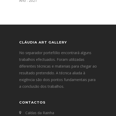
Ano : 2021
CLÁUDIA ART GALLERY
No separador portefólio encontrará alguns
trabalhos efectuados. Foram utilizadas
diferentes técnicas e materiais para chegar ao
resultado pretendido. A técnica aliada à
exigência são dois pontos fundamentais para
a conclusão dos trabalhos.
CONTACTOS
Caldas da Rainha