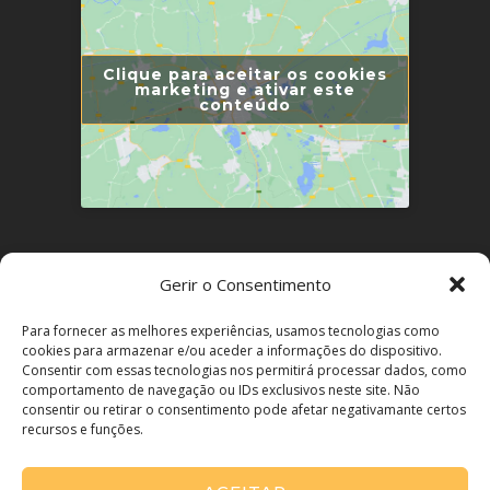
Clique para aceitar os cookies
marketing e ativar este
conteúdo
LINKS ÚTEIS
Gerir o Consentimento
Política de Privacidade
Para fornecer as melhores experiências, usamos tecnologias como
cookies para armazenar e/ou aceder a informações do dispositivo.
Política de Cookies
Consentir com essas tecnologias nos permitirá processar dados, como
comportamento de navegação ou IDs exclusivos neste site. Não
Resolução de Conflitos
consentir ou retirar o consentimento pode afetar negativamante certos
recursos e funções.
Livro de Reclamações